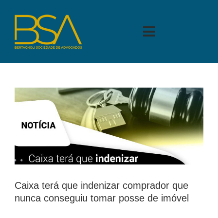
Skip
to
content
Toggle
Navigation
A BERTAGNOLI
ÁREAS DE ATUAÇÃO
PARA VOCÊ
BLOG
PARA SEU NEGÓCIO
CONTATO
Caixa terá que indenizar comprador que
nunca conseguiu tomar posse de imóvel