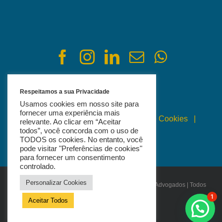
Respeitamos a sua Privacidade
Usamos cookies em nosso site para
fornecer uma experiência mais
Política de Privacidade
|
Política de Cookies
|
relevante. Ao clicar em “Aceitar
todos”, você concorda com o uso de
Termos de Uso
TODOS os cookies. No entanto, você
pode visitar "Preferências de cookies"
para fornecer um consentimento
controlado.
Personalizar Cookies
© Copyright 2021 - 2026 | Bertagnoli Sociedade de Advogados | Todos
os Direitos Reservados
1
Aceitar Todos