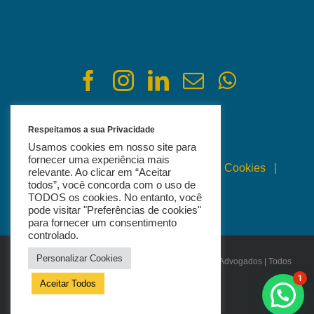
Respeitamos a sua Privacidade
Usamos cookies em nosso site para
fornecer uma experiência mais
Política de Privacidade
|
Política de Cookies
|
relevante. Ao clicar em “Aceitar
todos”, você concorda com o uso de
Termos de Uso
TODOS os cookies. No entanto, você
pode visitar "Preferências de cookies"
para fornecer um consentimento
controlado.
Personalizar Cookies
© Copyright 2021 - 2026 | Bertagnoli Sociedade de Advogados | Todos
os Direitos Reservados
1
Aceitar Todos