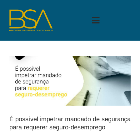
Skip
to
content
Toggle
Navigation
A BERTAGNOLI
ÁREAS DE ATUAÇÃO
PARA VOCÊ
BLOG
PARA SEU NEGÓCIO
CONTATO
É possível impetrar mandado de segurança
para requerer seguro-desemprego