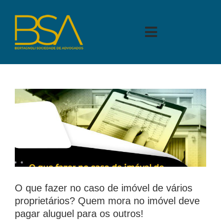
Skip
to
content
Toggle
Navigation
A BERTAGNOLI
ÁREAS DE ATUAÇÃO
PARA VOCÊ
BLOG
PARA SEU NEGÓCIO
CONTATO
O que fazer no caso de imóvel de vários
proprietários? Quem mora no imóvel deve
pagar aluguel para os outros!