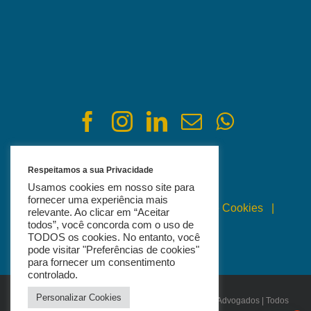
Respeitamos a sua Privacidade
Usamos cookies em nosso site para
fornecer uma experiência mais
Política de Privacidade
|
Política de Cookies
|
relevante. Ao clicar em “Aceitar
todos”, você concorda com o uso de
Termos de Uso
TODOS os cookies. No entanto, você
pode visitar "Preferências de cookies"
para fornecer um consentimento
controlado.
Personalizar Cookies
© Copyright 2021 - 2026 | Bertagnoli Sociedade de Advogados | Todos